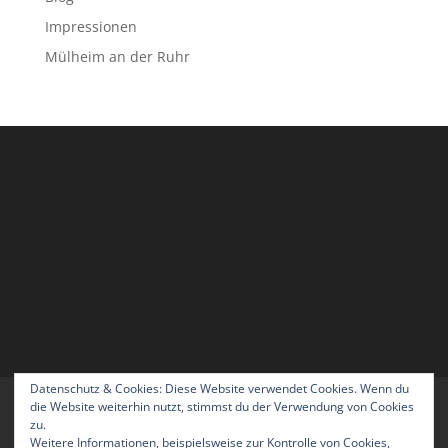
Impressionen
Mülheim an der Ruhr
Datenschutz & Cookies: Diese Website verwendet Cookies. Wenn du
Home
Blog
Über uns
Kontakt
die Website weiterhin nutzt, stimmst du der Verwendung von Cookies
zu.
Impressum
Datenschutzerklärung
Weitere Informationen, beispielsweise zur Kontrolle von Cookies,