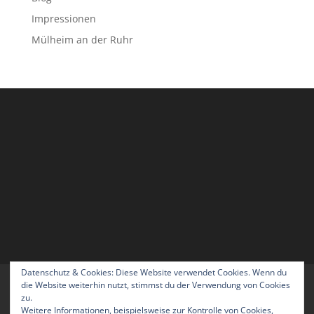
Impressionen
Mülheim an der Ruhr
Datenschutz & Cookies: Diese Website verwendet Cookies. Wenn du
Home
Blog
Über uns
Kontakt
die Website weiterhin nutzt, stimmst du der Verwendung von Cookies
zu.
Impressum
Datenschutzerklärung
Weitere Informationen, beispielsweise zur Kontrolle von Cookies,