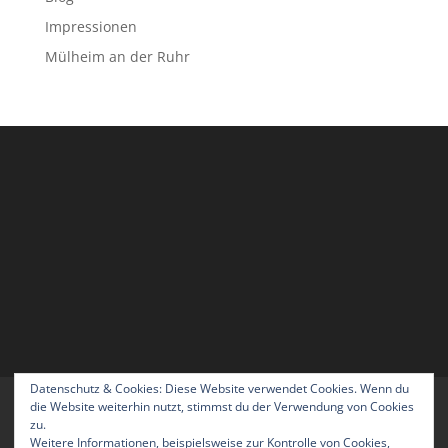
Impressionen
Mülheim an der Ruhr
Datenschutz & Cookies: Diese Website verwendet Cookies. Wenn du
Home
Blog
Über uns
Kontakt
die Website weiterhin nutzt, stimmst du der Verwendung von Cookies
zu.
Impressum
Datenschutzerklärung
Weitere Informationen, beispielsweise zur Kontrolle von Cookies,