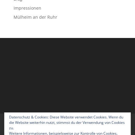
Impressionen
Mülheim an der Ruhr
Datenschutz & Cookies: Diese Website verwendet Cookies. Wenn du
Home
Blog
Über uns
Kontakt
die Website weiterhin nutzt, stimmst du der Verwendung von Cookies
zu.
Impressum
Datenschutzerklärung
Weitere Informationen, beispielsweise zur Kontrolle von Cookies,