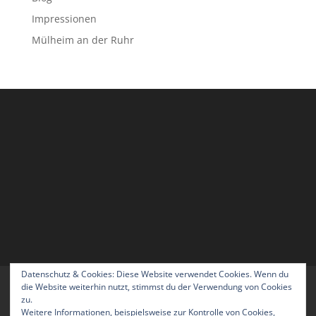
Impressionen
Mülheim an der Ruhr
Datenschutz & Cookies: Diese Website verwendet Cookies. Wenn du
Home
Blog
Über uns
Kontakt
die Website weiterhin nutzt, stimmst du der Verwendung von Cookies
zu.
Impressum
Datenschutzerklärung
Weitere Informationen, beispielsweise zur Kontrolle von Cookies,