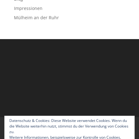
Impressionen
Mülheim an der Ruhr
Datenschutz & Cookies: Diese Website verwendet Cookies. Wenn du
Home
Blog
Über uns
Kontakt
die Website weiterhin nutzt, stimmst du der Verwendung von Cookies
zu.
Impressum
Datenschutzerklärung
Weitere Informationen, beispielsweise zur Kontrolle von Cookies,