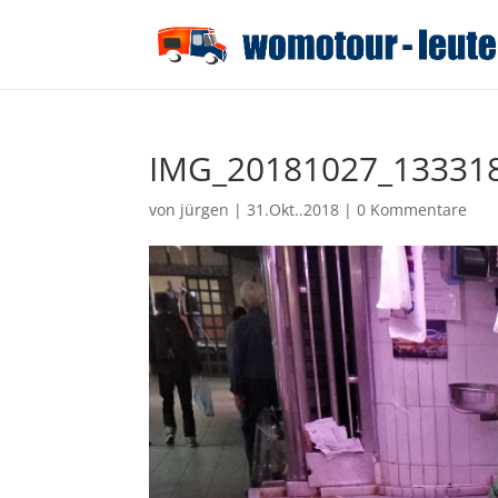
IMG_20181027_13331
von
jürgen
|
31.Okt..2018
|
0 Kommentare