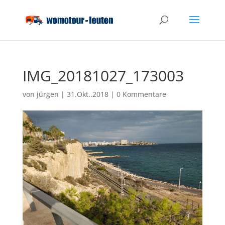
IMG_20181027_173003
von
jürgen
|
31.Okt..2018
|
0 Kommentare