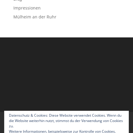
Impressionen
Mülheim an der Ruhr
Datenschutz & Cookies: Diese Website verwendet Cookies. Wenn du
Home
Blog
Über uns
Kontakt
die Website weiterhin nutzt, stimmst du der Verwendung von Cookies
zu.
Impressum
Datenschutzerklärung
Weitere Informationen, beispielsweise zur Kontrolle von Cookies,