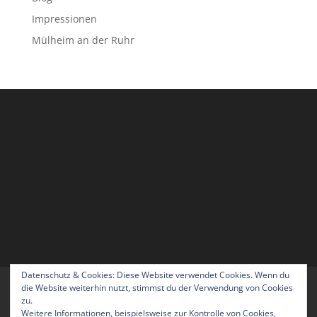
Impressionen
Mülheim an der Ruhr
Datenschutz & Cookies: Diese Website verwendet Cookies. Wenn du
Home
Blog
Über uns
Kontakt
die Website weiterhin nutzt, stimmst du der Verwendung von Cookies
zu.
Impressum
Datenschutzerklärung
Weitere Informationen, beispielsweise zur Kontrolle von Cookies,