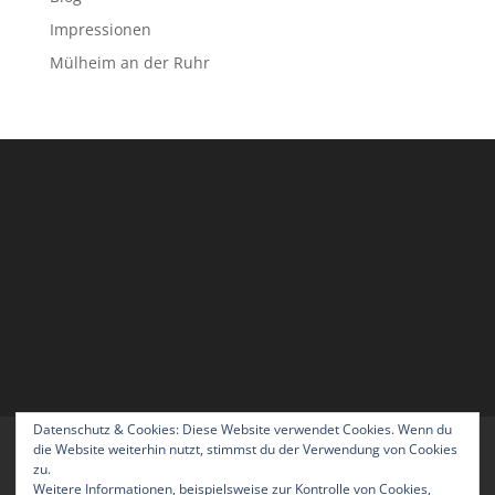
Impressionen
Mülheim an der Ruhr
Datenschutz & Cookies: Diese Website verwendet Cookies. Wenn du
Home
Blog
Über uns
Kontakt
die Website weiterhin nutzt, stimmst du der Verwendung von Cookies
zu.
Impressum
Datenschutzerklärung
Weitere Informationen, beispielsweise zur Kontrolle von Cookies,