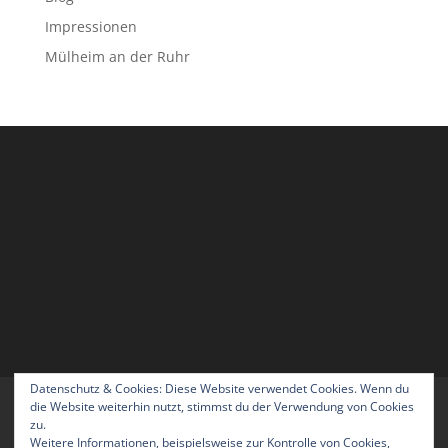
Impressionen
Mülheim an der Ruhr
Datenschutz & Cookies: Diese Website verwendet Cookies. Wenn du
Home
Blog
Über uns
Kontakt
die Website weiterhin nutzt, stimmst du der Verwendung von Cookies
zu.
Impressum
Datenschutzerklärung
Weitere Informationen, beispielsweise zur Kontrolle von Cookies,