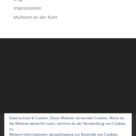
Impressionen
Mülheim an der Ruhr
Datenschutz & Cookies: Diese Website verwendet Cookies. Wenn du
Home
Blog
Über uns
Kontakt
die Website weiterhin nutzt, stimmst du der Verwendung von Cookies
zu.
Impressum
Datenschutzerklärung
Weitere Informationen, beispielsweise zur Kontrolle von Cookies,