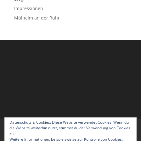
Impressionen
Mülheim an der Ruhr
Datenschutz & Cookies: Diese Website verwendet Cookies. Wenn du
Home
Blog
Über uns
Kontakt
die Website weiterhin nutzt, stimmst du der Verwendung von Cookies
zu.
Impressum
Datenschutzerklärung
Weitere Informationen, beispielsweise zur Kontrolle von Cookies,