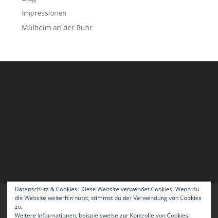
Impressionen
Mülheim an der Ruhr
Datenschutz & Cookies: Diese Website verwendet Cookies. Wenn du
Home
Blog
Über uns
Kontakt
die Website weiterhin nutzt, stimmst du der Verwendung von Cookies
zu.
Impressum
Datenschutzerklärung
Weitere Informationen, beispielsweise zur Kontrolle von Cookies,