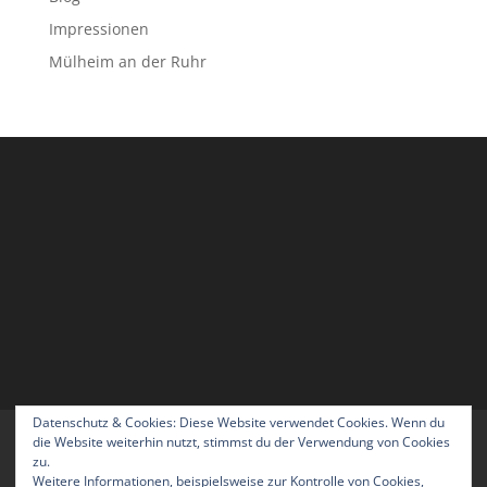
Impressionen
Mülheim an der Ruhr
Datenschutz & Cookies: Diese Website verwendet Cookies. Wenn du
Home
Blog
Über uns
Kontakt
die Website weiterhin nutzt, stimmst du der Verwendung von Cookies
zu.
Impressum
Datenschutzerklärung
Weitere Informationen, beispielsweise zur Kontrolle von Cookies,