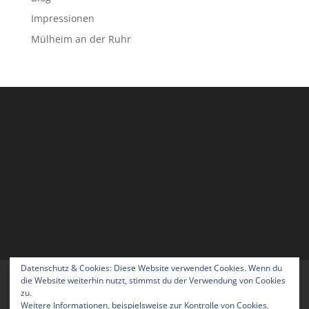
Impressionen
Mülheim an der Ruhr
Datenschutz & Cookies: Diese Website verwendet Cookies. Wenn du
Home
Blog
Über uns
Kontakt
die Website weiterhin nutzt, stimmst du der Verwendung von Cookies
zu.
Impressum
Datenschutzerklärung
Weitere Informationen, beispielsweise zur Kontrolle von Cookies,