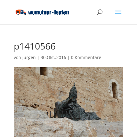
p1410566
von
jürgen
|
30.Okt..2016
|
0 Kommentare