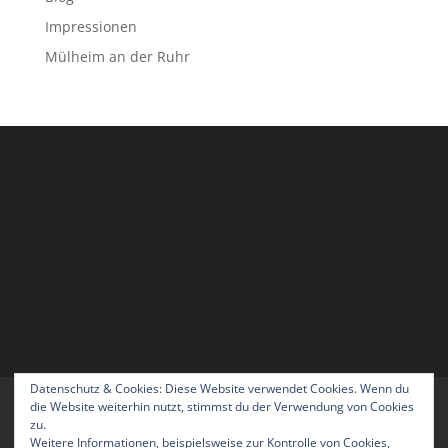
Impressionen
Mülheim an der Ruhr
Datenschutz & Cookies: Diese Website verwendet Cookies. Wenn du
Home
Blog
Über uns
Kontakt
die Website weiterhin nutzt, stimmst du der Verwendung von Cookies
zu.
Impressum
Datenschutzerklärung
Weitere Informationen, beispielsweise zur Kontrolle von Cookies,