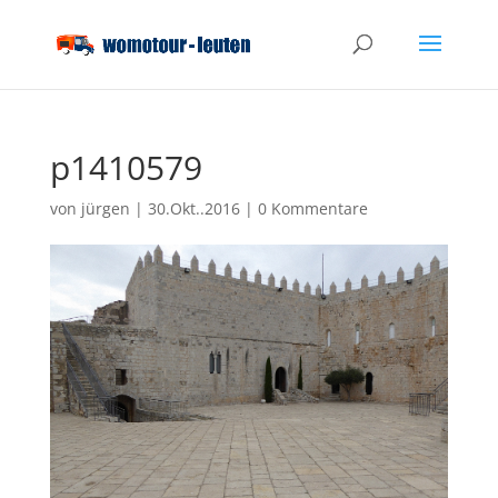
p1410579
von
jürgen
|
30.Okt..2016
|
0 Kommentare