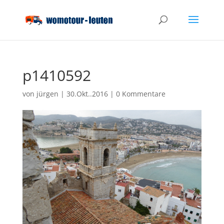
p1410592
von
jürgen
|
30.Okt..2016
|
0 Kommentare