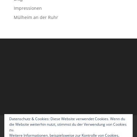
Impressionen
Mülheim an der Ruhr
Datenschutz & Cookies: Diese Website verwendet Cookies. Wenn du
Home
Blog
Über uns
Kontakt
die Website weiterhin nutzt, stimmst du der Verwendung von Cookies
zu.
Impressum
Datenschutzerklärung
Weitere Informationen, beispielsweise zur Kontrolle von Cookies,