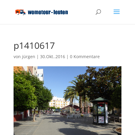
p1410617
von
jürgen
|
30.Okt..2016
|
0 Kommentare