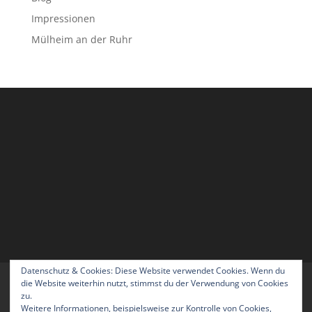
Impressionen
Mülheim an der Ruhr
Datenschutz & Cookies: Diese Website verwendet Cookies. Wenn du
Home
Blog
Über uns
Kontakt
die Website weiterhin nutzt, stimmst du der Verwendung von Cookies
zu.
Impressum
Datenschutzerklärung
Weitere Informationen, beispielsweise zur Kontrolle von Cookies,